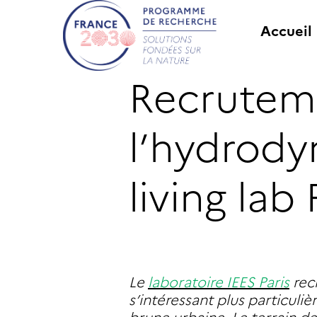
Accueil
Recruteme
l’hydrody
living lab
Le
laboratoire IEES Paris
rec
s’intéressant plus particul
brune urbaine. Le terrain de 