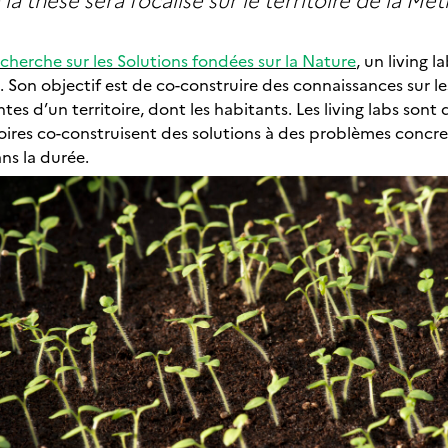
herche sur les Solutions fondées sur la Nature
, un living l
. Son objectif est de co-construire des connaissances sur l
tes d’un territoire, dont les habitants. Les living labs sont 
itoires co-construisent des solutions à des problèmes con
ns la durée.