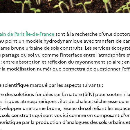
ain de Paris Île-de-France
sont à la recherche d’un.e docto
e au point un modèle hydrodynamique avec transfert de carb
rame brune urbaine de sols construits. Les services écosys
 partage du sol vu comme l’interface entre l’atmosphère et 
 ; entre absorption et réflexion du rayonnement solaire ; e
 la modélisation numérique permettra de questionner l’effet
e scientifique marqué par les aspects suivants :
 des solutions fondées sur la nature (SfN) pour soutenir la 
les risques atmosphériques : îlot de chaleur, sécheresse ou 
développer une trame brune, réseau de sol reliant les espace
les sols construits qui sont vus ici comme un composant d’
istique par la production d’analogues des sols urbains et 