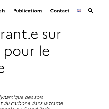
ls
Publications
Contact
ant.e sur
 pour le
e
dynamique des sols
 et du carbone dans la trame
tropole du Grand Paris.