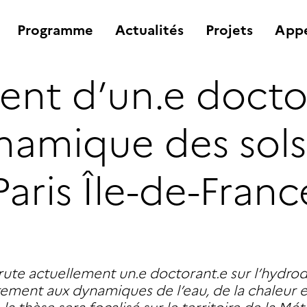
Programme
Actualités
Projets
Appe
nt d’un.e doctor
namique des sols
 Paris Île-de-Franc
rute actuellement un.e doctorant.e sur l’hydro
ièrement aux dynamiques de l’eau, de la chaleur
la thèse sera focalisé sur le territoire de la Mé