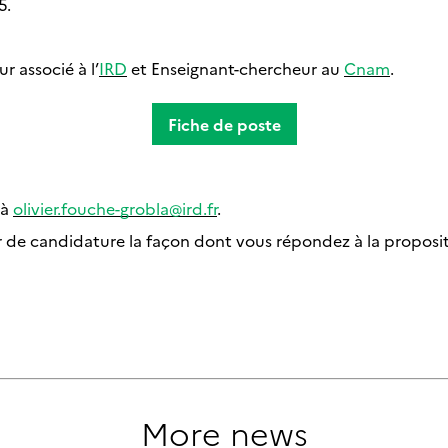
5.
r associé à l’
IRD
et Enseignant-chercheur au
Cnam
.
Fiche de poste
 à
olivier.fouche-grobla@ird.fr
.
r de candidature la façon dont vous répondez à la propositi
More news