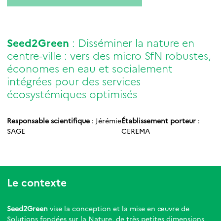
Seed2Green
: Disséminer la nature en
centre-ville : vers des micro SfN robustes,
économes en eau et socialement
intégrées pour des services
écosystémiques optimisés
Responsable scientifique
: Jérémie
Établissement porteur
:
SAGE
CEREMA
Le contexte
Seed2Green
vise la conception et la mise en œuvre de
Solutions fondées sur la Nature, de très petites dimensions