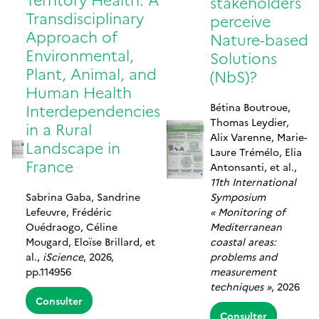
stakeholders
Transdisciplinary
perceive
Approach of
Nature-based
Environmental,
Solutions
Plant, Animal, and
(NbS)?
Human Health
Interdependencies
Bétina Boutroue,
Thomas Leydier,
in a Rural
Alix Varenne, Marie-
Landscape in
Laure Trémélo, Elia
France
Antonsanti, et al.,
11th International
Sabrina Gaba, Sandrine
Symposium
Lefeuvre, Frédéric
« Monitoring of
Ouédraogo, Céline
Mediterranean
Mougard, Eloïse Brillard, et
coastal areas:
al.,
iScience
, 2026,
problems and
pp.114956
measurement
techniques »
, 2026
Consulter
Consulter