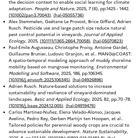
the decision context to enable social learning for climate
adaptation.
People and Nature
, 2025, 7 (6), pp.1425 - 1442.
⟨10.1002/pan3.70043⟩
.
⟨hal-05055736⟩
Alex Stemmelen, Gaëtane Le Provost, Brice Giffard, Adrien
Rusch. Pesticide use and large patch size reduce natural
pest control potential in vineyards.
Journal of Applied
Ecology
, 2025,
⟨10.1111/1365-2664.70058⟩
.
⟨hal-05070823⟩
Paul-Emile Augusseau, Christophe Proisy, Antoine Gardel,
Guillaume Brunier, Ludovic Granjon, et al.. MANG@COAST:
A spatio-temporal modeling approach of muddy shoreline
mobility based on mangrove monitoring.
Environmental
Modelling and Software
, 2025, 186, pp.106345.
⟨10.1016/j.envsoft.2025.106345⟩
.
⟨hal-04926896⟩
Adrien Rusch. Nature-based solutions to increase
sustainability and resilience of vineyard-dominated
landscapes.
Basic and Applied Ecology
, 2025, 82, pp.70 -78.
⟨10.1016/j.baae.2024.12.005⟩
.
⟨hal-04919476⟩
Carlos Martinez-Nuñez, Elena Velado-Alonso, Jacques
Avelino, Pedro Rey, Gerben Martijn ten Hoopen, et al..
Tailored policies for perennial woody crops are crucial to
advance sustainable development.
Nature Sustainability
,
2025, 8, pp.133-141.
⟨10.1038/s41893-024-01483-8⟩
.
⟨hal-