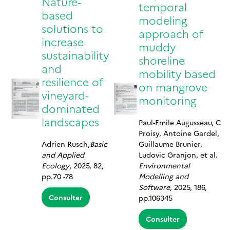
Nature-
temporal
based
modeling
solutions to
approach of
increase
muddy
sustainability
shoreline
and
mobility based
resilience of
on mangrove
vineyard-
monitoring
dominated
landscapes
Paul-Emile Augusseau, C
Proisy, Antoine Gardel,
Adrien Rusch,
Basic
Guillaume Brunier,
and Applied
Ludovic Granjon, et al.
Ecology
, 2025, 82,
Environmental
pp.70 -78
Modelling and
Software
, 2025, 186,
Consulter
pp.106345
Consulter