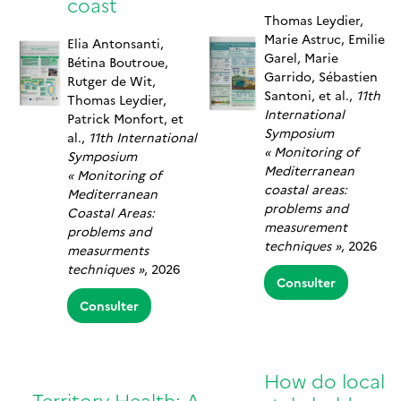
coast
Thomas Leydier,
Marie Astruc, Emilie
Elia Antonsanti,
Garel, Marie
Bétina Boutroue,
Garrido, Sébastien
Rutger de Wit,
Santoni, et al.,
11th
Thomas Leydier,
International
Patrick Monfort, et
Symposium
al.,
11th International
« Monitoring of
Symposium
Mediterranean
« Monitoring of
coastal areas:
Mediterranean
problems and
Coastal Areas:
measurement
problems and
techniques »
, 2026
measurments
techniques »
, 2026
Consulter
Consulter
How do local
Territory Health: A