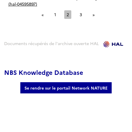
⟨hal-04595897⟩
«
1
2
3
»
Documents récupérés de l'archive ouverte HAL
NBS Knowledge Database
Se rendre sur le portail Network NATURE