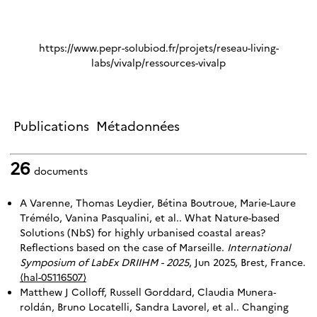
https://www.pepr-solubiod.fr/projets/reseau-living-
labs/vivalp/ressources-vivalp
Publications
Métadonnées
26
documents
A Varenne, Thomas Leydier, Bétina Boutroue, Marie-Laure
Trémélo, Vanina Pasqualini, et al.. What Nature-based
Solutions (NbS) for highly urbanised coastal areas?
Reflections based on the case of Marseille.
International
Symposium of LabEx DRIIHM - 2025
, Jun 2025, Brest, France.
⟨hal-05116507⟩
Matthew J Colloff, Russell Gorddard, Claudia Munera‐
roldán, Bruno Locatelli, Sandra Lavorel, et al.. Changing