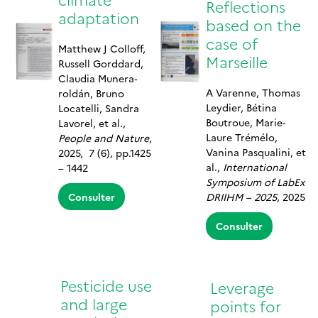
Reflections
adaptation
based on the
case of
Matthew J Colloff,
Marseille
Russell Gorddard,
Claudia Munera‐
A Varenne, Thomas
roldán, Bruno
Leydier, Bétina
Locatelli, Sandra
Boutroue, Marie-
Lavorel, et al.,
Laure Trémélo,
People and Nature
,
Vanina Pasqualini, et
2025, 7 (6), pp.1425
al.,
International
– 1442
Symposium of LabEx
Consulter
DRIIHM – 2025
, 2025
Consulter
Pesticide use
Leverage
and large
points for