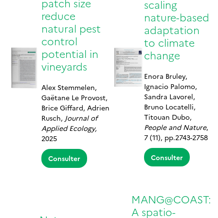
patch size
scaling
reduce
nature-based
natural pest
adaptation
control
to climate
potential in
change
vineyards
Enora Bruley,
Ignacio Palomo,
Alex Stemmelen,
Sandra Lavorel,
Gaëtane Le Provost,
Bruno Locatelli,
Brice Giffard, Adrien
Titouan Dubo,
Rusch,
Journal of
People and Nature
,
Applied Ecology,
7 (11), pp.2743-2758
2025
Consulter
Consulter
MANG@COAST:
A spatio-