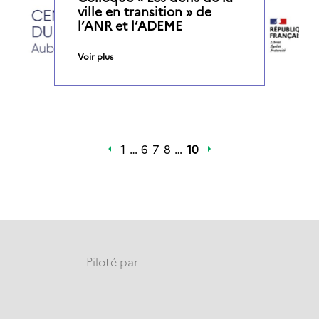
ville en transition » de
l’ANR et l’ADEME
Voir plus
1
…
6
7
8
…
10
Piloté par